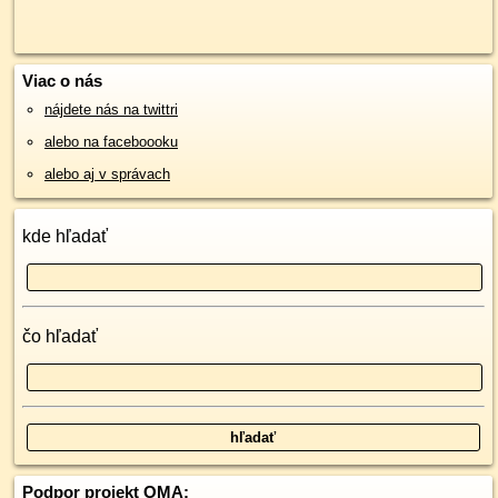
Viac o nás
nájdete nás na twittri
alebo na faceboooku
alebo aj v správach
kde hľadať
čo hľadať
Podpor projekt OMA: