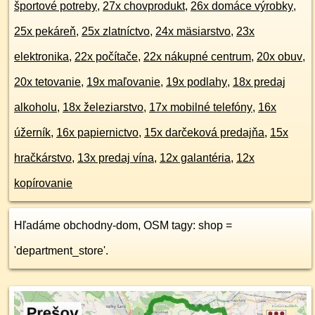
športové potreby
,
27x chovprodukt
,
26x domáce výrobky
,
25x pekáreň
,
25x zlatníctvo
,
24x mäsiarstvo
,
23x
elektronika
,
22x počítače
,
22x nákupné centrum
,
20x obuv
,
20x tetovanie
,
19x maľovanie
,
19x podlahy
,
18x predaj
alkoholu
,
18x železiarstvo
,
17x mobilné telefóny
,
16x
úžerník
,
16x papiernictvo
,
15x darčeková predajňa
,
15x
hračkárstvo
,
13x predaj vína
,
12x galantéria
,
12x
kopírovanie
Hľadáme obchodny-dom, OSM tagy: shop =
'department_store'.