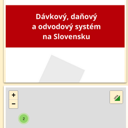
+
−
2