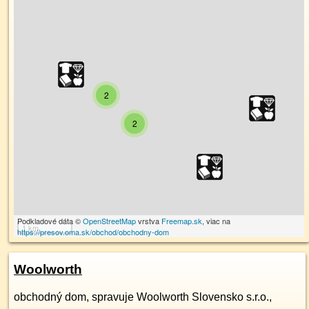
2
2
Podkladové dáta ©
OpenStreetMap
vrstva
Freemap.sk
, viac na
1 km
https://presov.oma.sk/obchod/obchodny-dom
Woolworth
obchodný dom, spravuje Woolworth Slovensko s.r.o.,