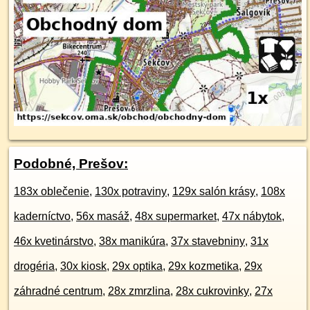
Podobné, Prešov:
183x oblečenie
,
130x potraviny
,
129x salón krásy
,
108x
kaderníctvo
,
56x masáž
,
48x supermarket
,
47x nábytok
,
46x kvetinárstvo
,
38x manikúra
,
37x stavebniny
,
31x
drogéria
,
30x kiosk
,
29x optika
,
29x kozmetika
,
29x
záhradné centrum
,
28x zmrzlina
,
28x cukrovinky
,
27x