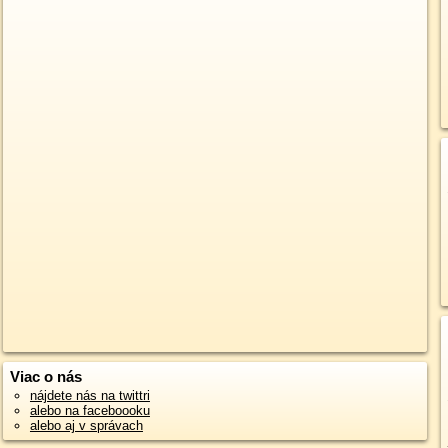
Viac o nás
nájdete nás na twittri
alebo na faceboooku
alebo aj v správach