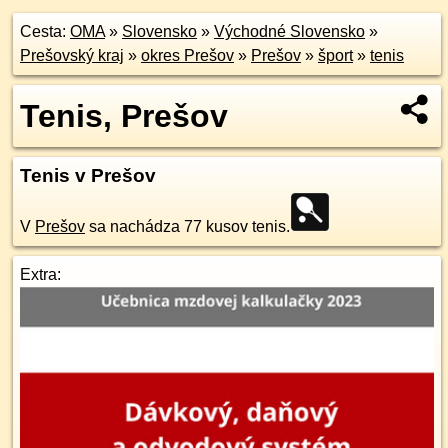
Cesta:
OMA
»
Slovensko
»
Východné Slovensko
»
Prešovský kraj
»
okres Prešov
»
Prešov
»
šport
»
tenis
Tenis, Prešov
Tenis v Prešov
V
Prešov
sa nachádza 77 kusov tenis.
Extra: