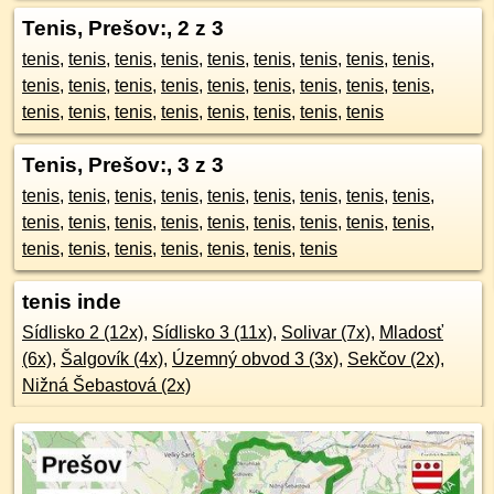
Tenis, Prešov:
, 2 z 3
tenis
,
tenis
,
tenis
,
tenis
,
tenis
,
tenis
,
tenis
,
tenis
,
tenis
,
tenis
,
tenis
,
tenis
,
tenis
,
tenis
,
tenis
,
tenis
,
tenis
,
tenis
,
tenis
,
tenis
,
tenis
,
tenis
,
tenis
,
tenis
,
tenis
,
tenis
Tenis, Prešov:
, 3 z 3
tenis
,
tenis
,
tenis
,
tenis
,
tenis
,
tenis
,
tenis
,
tenis
,
tenis
,
tenis
,
tenis
,
tenis
,
tenis
,
tenis
,
tenis
,
tenis
,
tenis
,
tenis
,
tenis
,
tenis
,
tenis
,
tenis
,
tenis
,
tenis
,
tenis
tenis inde
Sídlisko 2 (12x)
,
Sídlisko 3 (11x)
,
Solivar (7x)
,
Mladosť
(6x)
,
Šalgovík (4x)
,
Územný obvod 3 (3x)
,
Sekčov (2x)
,
Nižná Šebastová (2x)