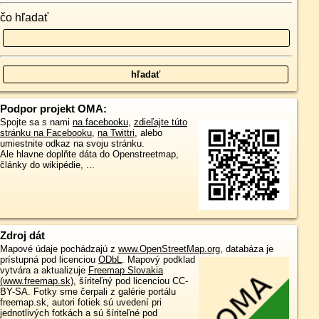
čo hľadať
Podpor projekt OMA:
Spojte sa s nami
na facebooku
,
zdieľajte túto
stránku na Facebooku
,
na Twittri
, alebo
umiestnite odkaz na svoju stránku.
Ale hlavne doplňte dáta do Openstreetmap,
články do wikipédie, ...
Zdroj dát
Mapové údaje pochádzajú z
www.OpenStreetMap.org
, databáza je
prístupná pod licenciou
ODbL
.
Mapový podklad
vytvára a aktualizuje
Freemap Slovakia
(www.freemap.sk)
, šíriteľný pod licenciou CC-
BY-SA. Fotky sme čerpali z galérie portálu
freemap.sk, autori fotiek sú uvedení pri
jednotlivých fotkách a sú šíriteľné pod