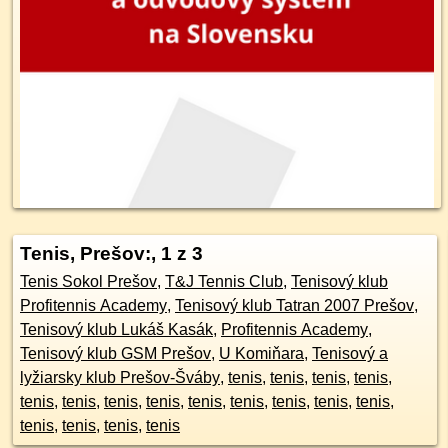
Tenis, Prešov:
, 1 z 3
Tenis Sokol Prešov
,
T&J Tennis Club
,
Tenisový klub
Profitennis Academy
,
Tenisový klub Tatran 2007 Prešov
,
Tenisový klub Lukáš Kasák
,
Profitennis Academy
,
Tenisový klub GSM Prešov
,
U Komiňara
,
Tenisový a
lyžiarsky klub Prešov-Šváby
,
tenis
,
tenis
,
tenis
,
tenis
,
tenis
,
tenis
,
tenis
,
tenis
,
tenis
,
tenis
,
tenis
,
tenis
,
tenis
,
tenis
,
tenis
,
tenis
,
tenis