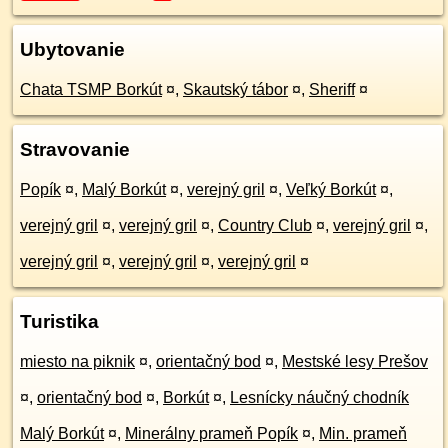
Ubytovanie
Chata TSMP Borkút
¤
,
Skautský tábor
¤
,
Sheriff
¤
Stravovanie
Popík
¤
,
Malý Borkút
¤
,
verejný gril
¤
,
Veľký Borkút
¤
,
verejný gril
¤
,
verejný gril
¤
,
Country Club
¤
,
verejný gril
¤
,
verejný gril
¤
,
verejný gril
¤
,
verejný gril
¤
Turistika
miesto na piknik
¤
,
orientačný bod
¤
,
Mestské lesy Prešov
¤
,
orientačný bod
¤
,
Borkút
¤
,
Lesnícky náučný chodník
Malý Borkút
¤
,
Minerálny prameň Popík
¤
,
Min. prameň