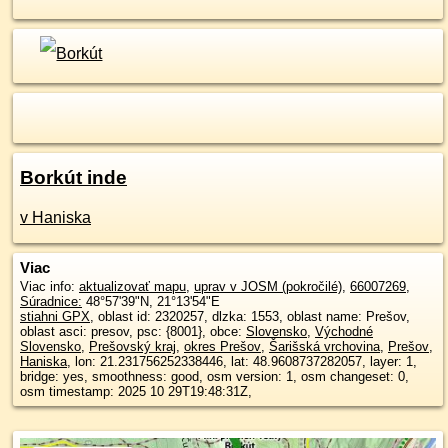
Borkút inde
v Haniska
Viac
Viac info:
aktualizovať mapu
,
uprav v JOSM (pokročilé)
,
66007269
,
Súradnice:
48°57'39"N
,
21°13'54"E
stiahni GPX
, oblast id: 2320257, dlzka: 1553, oblast name: Prešov,
oblast asci: presov, psc: {8001}, obce:
Slovensko
,
Východné
Slovensko
,
Prešovský kraj
,
okres Prešov
,
Šarišská vrchovina
,
Prešov
,
Haniska
, lon: 21.231756252338446, lat: 48.9608737282057, layer: 1,
bridge: yes, smoothness: good, osm version: 1, osm changeset: 0,
osm timestamp: 2025 10 29T19:48:31Z,