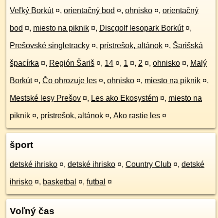
Veľký Borkút
¤
,
orientačný bod
¤
,
ohnisko
¤
,
orientačný
bod
¤
,
miesto na piknik
¤
,
Discgolf lesopark Borkút
¤
,
Prešovské singletracky
¤
,
prístrešok, altánok
¤
,
Šarišská
špacírka
¤
,
Región Šariš
¤
,
14
¤
,
1
¤
,
2
¤
,
ohnisko
¤
,
Malý
Borkút
¤
,
Čo ohrozuje les
¤
,
ohnisko
¤
,
miesto na piknik
¤
,
Mestské lesy Prešov
¤
,
Les ako Ekosystém
¤
,
miesto na
piknik
¤
,
prístrešok, altánok
¤
,
Ako rastie les
¤
šport
detské ihrisko
¤
,
detské ihrisko
¤
,
Country Club
¤
,
detské
ihrisko
¤
,
basketbal
¤
,
futbal
¤
Voľný čas