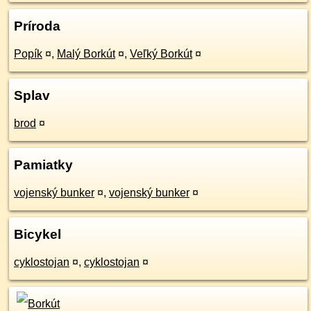
Príroda
Popík
¤
,
Malý Borkút
¤
,
Veľký Borkút
¤
Splav
brod
¤
Pamiatky
vojenský bunker
¤
,
vojenský bunker
¤
Bicykel
cyklostojan
¤
,
cyklostojan
¤