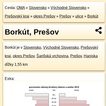
Cesta:
OMA
»
Slovensko
»
Východné Slovensko
»
Prešovský kraj
»
okres Prešov
»
Prešov
»
ulice
»
Borkút
Borkút, Prešov
Borkút je v
Slovensko
,
Východné Slovensko
,
Prešovský
kraj
,
okres Prešov
,
Šarišská vrchovina
,
Prešov
,
Haniska
dĺžky 1,55 km
Extra: