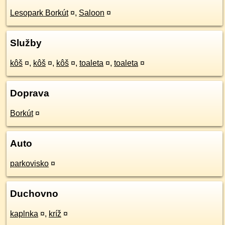
Lesopark Borkút
¤
,
Saloon
¤
Služby
kôš
¤
,
kôš
¤
,
kôš
¤
,
toaleta
¤
,
toaleta
¤
Doprava
Borkút
¤
Auto
parkovisko
¤
Duchovno
kaplnka
¤
,
kríž
¤