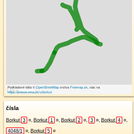
Podkladové dáta ©
OpenStreetMap
vrstva
Freemap.sk
, viac na
300 m
https://presov.oma.sk/u/borkut
čísla
Borkut
3
¤
,
Borkut
1
¤
,
Borkut
2
¤
,
3
¤
,
Borkut
4
¤
,
4048/1
¤
,
Borkut
5
¤