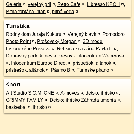
Galéria
¤
,
verejný gril
¤
,
Retro Cafe
¤
,
Libresso KPOH
¤
,
Pitná fontána Ihlan
¤
,
pitná voda
¤
Turistika
Rodný dom Juraja Kukuru
¤
,
Verejný klavír
¤
,
Pomodoro
Photo Point
¤
,
Prešovský Morgan
¤
,
3D model
historického Prešova
¤
,
Relikvia krvi Jána Pavla II.
¤
,
Dopravný podnik mesta Prešov - infocentrum Weberova
¤
,
Infocentrum Europe Direct
¤
,
prístrešok, altánok
¤
,
prístrešok, altánok
¤
,
Pásmo B
¤
,
Turínske plátno
¤
šport
Art Studio S.O.M. ONE
¤
,
A-moves
¤
,
detské ihrisko
¤
,
GRIMMY FAMILY
¤
,
Detské ihrisko Záhrada umenia
¤
,
basketbal
¤
,
ihrisko
¤