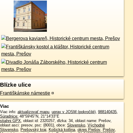
Blízke ulice
Františkánske námestie
¤
Viac
Viac info:
aktualizovať mapu
,
uprav v JOSM (pokročilé)
,
988140435
,
Súradnice:
48°59'45"N
,
21°14'33"E
stiahni GPX
, oblast id: 2320257, dlzka: 34, oblast name: Prešov,
oblast asci: presov, psc: {8001}, obce:
Slovensko
,
Východné
Slovensko
,
Prešovský kraj
,
Košická kotlina
,
okres Prešov
,
Prešov
,