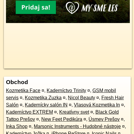
Obchod
Kozmetika Face
¤
,
Kaderníctvo Trinity
¤
,
GSM mobil
servis
¤
,
Kozmetika Zuzka
¤
,
Nicol Beauty
¤
,
Fresh Hair
Salón
¤
,
Kadernícky salón IN
¤
,
Vlasová Kozmetika In
¤
,
Kaderníctvo EXTREM
¤
,
Kreatívny svet
¤
,
Black Gold
Tattoo Prešov
¤
,
New Feet Pedikúra
¤
,
Úsmev Prešov
¤
,
Inka Shop
¤
,
Marsonic Instruments - Hudobné nástroje
¤
,
Kaderníctvo Jožka
¤
,
iPhone ReStore
¤
,
Iconic Nails
¤
,