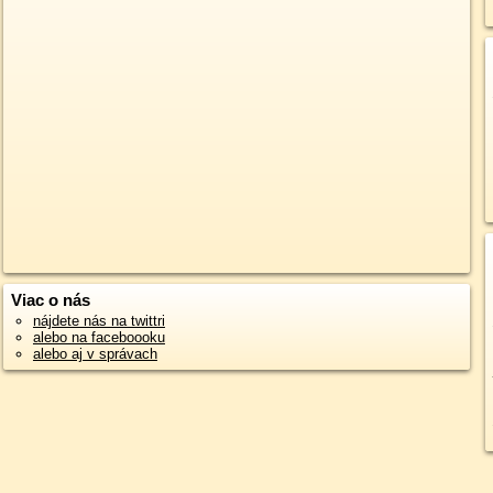
Viac o nás
nájdete nás na twittri
alebo na faceboooku
alebo aj v správach