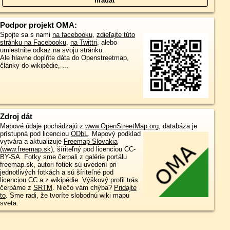
Podpor projekt OMA:
Spojte sa s nami
na facebooku
,
zdieľajte túto
stránku na Facebooku
,
na Twittri
, alebo
umiestnite odkaz na svoju stránku.
Ale hlavne doplňte dáta do Openstreetmap,
články do wikipédie, ...
Zdroj dát
Mapové údaje pochádzajú z
www.OpenStreetMap.org
, databáza je
prístupná pod licenciou
ODbL
.
Mapový podklad
vytvára a aktualizuje
Freemap Slovakia
(www.freemap.sk)
, šíriteľný pod licenciou CC-
BY-SA. Fotky sme čerpali z galérie portálu
freemap.sk, autori fotiek sú uvedení pri
jednotlivých fotkách a sú šíriteľné pod
licenciou CC a z wikipédie. Výškový profil trás
čerpáme z
SRTM
. Niečo vám chýba?
Pridajte
to
. Sme radi, že tvoríte slobodnú wiki mapu
sveta.