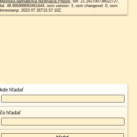
Mestská pamiatková rezervácia Prešov
, lon: 21.242700738022727,
lat: 48.995899083461644, osm version: 3, osm changeset: 0, osm
timestamp: 2023 07 26T15:57:10Z,
kde hľadať
čo hľadať