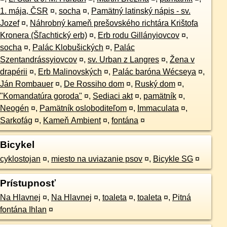
1. mája, ČSR
¤
,
socha
¤
,
Pamätný latinský nápis - sv.
Jozef
¤
,
Náhrobný kameň prešovského richtára Krištofa
Kronera (Šľachtický erb)
¤
,
Erb rodu Gillányiovcov
¤
,
socha
¤
,
Palác Klobušických
¤
,
Palác
Szentandrássyiovcov
¤
,
sv. Urban z Langres
¤
,
Žena v
drapérii
¤
,
Erb Malinovských
¤
,
Palác baróna Wécseya
¤
,
Ján Rombauer
¤
,
De Rossiho dom
¤
,
Ruský dom
¤
,
"Komandatúra goroda"
¤
,
Sediaci akt
¤
,
pamätník
¤
,
Neogén
¤
,
Pamätník osloboditeľom
¤
,
Immaculata
¤
,
Sarkofág
¤
,
Kameň Ambient
¤
,
fontána
¤
Bicykel
cyklostojan
¤
,
miesto na uviazanie psov
¤
,
Bicykle SG
¤
Prístupnosť
Na Hlavnej
¤
,
Na Hlavnej
¤
,
toaleta
¤
,
toaleta
¤
,
Pitná
fontána Ihlan
¤