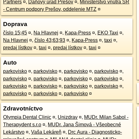
Partners
¤
,
Daňový úrad Prešov
¤
,
Ministerstvo vnútra SR
- Centrum podpory Prešov, oddelenie MTZ
¤
Doprava
číslo 15;45
¤
,
Na Hlavnej
¤
,
Kapa-Press
¤
,
EKO Taxi
¤
,
Na Hlavnej
¤
,
číslo 43;63;93
¤
,
Kapa-Press
¤
,
taxi
¤
,
predaj lístkov
¤
,
taxi
¤
,
predaj lístkov
¤
,
taxi
¤
Auto
parkovisko
¤
,
parkovisko
¤
,
parkovisko
¤
,
parkovisko
¤
,
parkovisko
¤
,
parkovisko
¤
,
parkovisko
¤
,
parkovisko
¤
,
parkovisko
¤
,
parkovisko
¤
,
parkovisko
¤
,
parkovisko
¤
,
parkovisko
¤
,
parkovisko
¤
,
parkovisko
¤
Zdravotníctvo
Olympia Dental Clinic
¤
,
Unizdrav
¤
,
MUDr. Milan Sabol -
Therapydent s.r.o
¤
,
MUDr. Jana Šimová - Všeobecné
Lekárstvo
¤
,
Vaša Lekáreň
¤
,
Drc Aura - Diagnosticko-