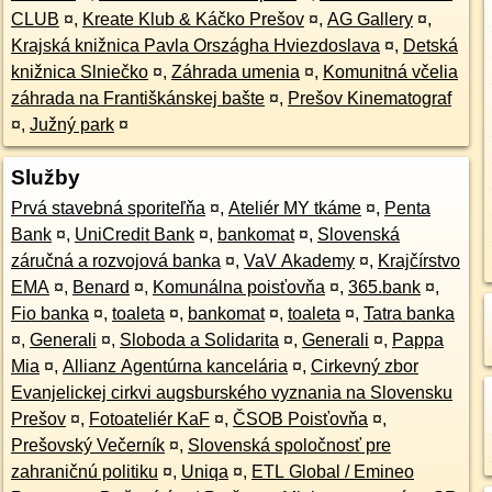
CLUB
¤
,
Kreate Klub & Káčko Prešov
¤
,
AG Gallery
¤
,
Krajská knižnica Pavla Országha Hviezdoslava
¤
,
Detská
knižnica Slniečko
¤
,
Záhrada umenia
¤
,
Komunitná včelia
záhrada na Františkánskej bašte
¤
,
Prešov Kinematograf
¤
,
Južný park
¤
Služby
Prvá stavebná sporiteľňa
¤
,
Ateliér MY tkáme
¤
,
Penta
Bank
¤
,
UniCredit Bank
¤
,
bankomat
¤
,
Slovenská
záručná a rozvojová banka
¤
,
VaV Akademy
¤
,
Krajčírstvo
EMA
¤
,
Benard
¤
,
Komunálna poisťovňa
¤
,
365.bank
¤
,
Fio banka
¤
,
toaleta
¤
,
bankomat
¤
,
toaleta
¤
,
Tatra banka
¤
,
Generali
¤
,
Sloboda a Solidarita
¤
,
Generali
¤
,
Pappa
Mia
¤
,
Allianz Agentúrna kancelária
¤
,
Cirkevný zbor
Evanjelickej cirkvi augsburského vyznania na Slovensku
Prešov
¤
,
Fotoateliér KaF
¤
,
ČSOB Poisťovňa
¤
,
Prešovský Večerník
¤
,
Slovenská spoločnosť pre
zahraničnú politiku
¤
,
Uniqa
¤
,
ETL Global / Emineo