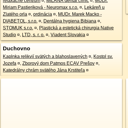
relaxačné centrum
¤
,
MILANA dental clinic
¤
,
MUDr.
Miriam Pastieriková - Neuromax s.r.o.
¤
,
Lekáreň u
Zlatého orla
¤
,
ordinácia
¤
,
MUDr. Marek Macko -
DIABETOL, s.r.o.
¤
,
Dentálna hygiena Bibiana
¤
,
STOMUK s.r.o.
¤
,
Plastická a estetická chirurgia Native
Studio
¤
,
LTD, s. r. o.
¤
,
Viadent Slovakia
¤
Duchovno
Kaplnka relikvií svätých a blahoslavených
¤
,
Kostol sv.
Jozefa
¤
,
Zborový dom Patmos ECAV Prešov
¤
,
Katedrálny chrám svätého Jána Krstiteľa
¤