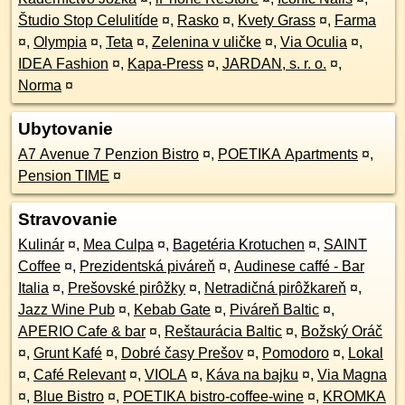
Študio Stop Celulitíde
¤
,
Rasko
¤
,
Kvety Grass
¤
,
Farma
¤
,
Olympia
¤
,
Teta
¤
,
Zelenina v uličke
¤
,
Via Oculia
¤
,
IDEA Fashion
¤
,
Kapa-Press
¤
,
JARDAN, s. r. o.
¤
,
Norma
¤
Ubytovanie
A7 Avenue 7 Penzion Bistro
¤
,
POETIKA Apartments
¤
,
Pension TIME
¤
Stravovanie
Kulinár
¤
,
Mea Culpa
¤
,
Bagetéria Krotuchen
¤
,
SAINT
Coffee
¤
,
Prezidentská piváreň
¤
,
Audinese caffé - Bar
Italia
¤
,
Prešovské pirôžky
¤
,
Netradičná pirôžkareň
¤
,
Jazz Wine Pub
¤
,
Kebab Gate
¤
,
Piváreň Baltic
¤
,
APERIO Cafe & bar
¤
,
Reštaurácia Baltic
¤
,
Božský Oráč
¤
,
Grunt Kafé
¤
,
Dobré časy Prešov
¤
,
Pomodoro
¤
,
Lokal
¤
,
Café Relevant
¤
,
VIOLA
¤
,
Káva na bajku
¤
,
Via Magna
¤
,
Blue Bistro
¤
,
POETIKA bistro-coffee-wine
¤
,
KROMKA