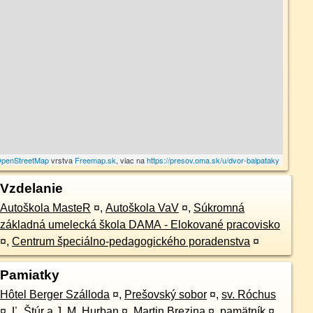
penStreetMap
vrstva
Freemap.sk
, viac na
https://presov.oma.sk/u/dvor-balpataky
Vzdelanie
Autoškola MasteR
¤
,
Autoškola VaV
¤
,
Súkromná
základná umelecká škola DAMA - Elokované pracovisko
¤
,
Centrum špeciálno-pedagogického poradenstva
¤
Pamiatky
Hôtel Berger Szálloda
¤
,
Prešovský sobor
¤
,
sv. Róchus
¤
,
Ľ. Štúr a J. M. Hurban
¤
,
Martin Brezina
¤
,
pamätník
¤
,