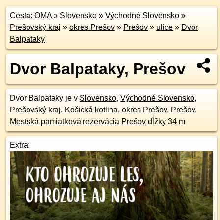
Cesta:
OMA
»
Slovensko
»
Východné Slovensko
»
Prešovský kraj
»
okres Prešov
»
Prešov
»
ulice
»
Dvor
Balpataky
Dvor Balpataky, Prešov
Dvor Balpataky je v
Slovensko
,
Východné Slovensko
,
Prešovský kraj
,
Košická kotlina
,
okres Prešov
,
Prešov
,
Mestská pamiatková rezervácia Prešov
dĺžky 34 m
Extra: