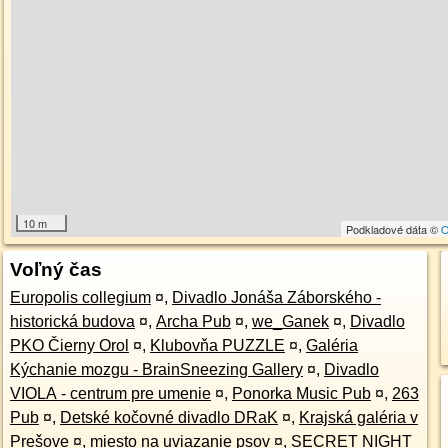
10 m
Podkladové dáta ©
O
Voľný čas
Europolis collegium
¤
,
Divadlo Jonáša Záborského -
historická budova
¤
,
Archa Pub
¤
,
we_Ganek
¤
,
Divadlo
PKO Čierny Orol
¤
,
Klubovňa PUZZLE
¤
,
Galéria
Kýchanie mozgu - BrainSneezing Gallery
¤
,
Divadlo
VIOLA - centrum pre umenie
¤
,
Ponorka Music Pub
¤
,
263
Pub
¤
,
Detské kočovné divadlo DRaK
¤
,
Krajská galéria v
Prešove
¤
,
miesto na uviazanie psov
¤
,
SECRET NIGHT