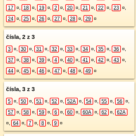
17
¤
,
18
¤
,
19
¤
,
2
¤
,
20
¤
,
21
¤
,
22
¤
,
23
¤
,
24
¤
,
25
¤
,
26
¤
,
27
¤
,
28
¤
,
29
¤
čísla, 2 z 3
3
¤
,
30
¤
,
31
¤
,
32
¤
,
33
¤
,
34
¤
,
35
¤
,
36
¤
,
37
¤
,
38
¤
,
39
¤
,
4
¤
,
40
¤
,
41
¤
,
42
¤
,
43
¤
,
44
¤
,
45
¤
,
46
¤
,
47
¤
,
48
¤
,
49
¤
čísla, 3 z 3
5
¤
,
50
¤
,
51
¤
,
52
¤
,
52A
¤
,
54
¤
,
55
¤
,
56
¤
,
57
¤
,
58
¤
,
59
¤
,
6
¤
,
60
¤
,
60A
¤
,
62
¤
,
62A
¤
,
64
¤
,
7
¤
,
8
¤
,
9
¤