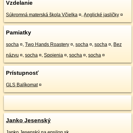
Vzdelanie
Súkromná materská škola Včielka
¤
,
Anglické jasličky
¤
Pamiatky
socha
¤
,
Two Hands Roastery
¤
,
socha
¤
,
socha
¤
,
Bez
názvu
¤
,
socha
¤
,
Spojenia
¤
,
socha
¤
,
socha
¤
Prístupnosť
GLS Balíkomat
¤
Janko Jesenský
Janko Jesenský na epsilon.sk