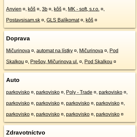
Anvien
¤
,
kôš
¤
,
3b
¤
,
kôš
¤
,
MK - soft, s.r.o.
¤
,
Postavsisam.sk
¤
,
GLS Balíkomat
¤
,
kôš
¤
Doprava
Mičurinova
¤
,
automat na lístky
¤
,
Mičurinova
¤
,
Pod
Skalkou
¤
,
Prešov, Mičurinova ul.
¤
,
Pod Skalkou
¤
Auto
parkovisko
¤
,
parkovisko
¤
,
Poly - Trade
¤
,
parkovisko
¤
,
parkovisko
¤
,
parkovisko
¤
,
parkovisko
¤
,
parkovisko
¤
,
parkovisko
¤
,
parkovisko
¤
,
parkovisko
¤
,
parkovisko
¤
Zdravotníctvo