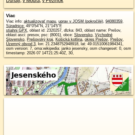
Dunaji
,
v Modra
,
v Pezinok
Viac
Viac info:
aktualizovať mapu
,
uprav v JOSM (pokročilé)
,
94080359
,
Súradnice:
49°0'54"N
,
21°14'5"E
stiahni GPX
, oblast id: 2320257, dlzka: 843, oblast name: Prešov,
oblast asci: presov, psc: {8001}, obce:
Slovensko
,
Východné
Slovensko
,
Prešovský kraj
,
Košická kotlina
,
okres Prešov
,
Prešov
,
Územný obvod 3
, lon: 21.2348752948918, lat: 49.01510061984341,
osm version: 7, oma:wikipedia: janko jesensky, osm changeset: 0, osm
timestamp: 2026 07 14T21:25:40Z, 30,