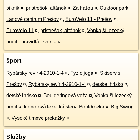
piknik
¤
,
prístrešok, altánok
¤
,
Za haťou
¤
,
Outdoor park
Lanové centrum Prešov
¤
,
EuroVelo 11 - Prešov
¤
,
EuroVelo 11
¤
,
prístrešok, altánok
¤
,
Vonkajší lezecký
profil - pravidlá lezenia
¤
šport
Rybársky revír 4-2910-1-4
¤
,
Fyzio joga
¤
,
Skiservis
Prešov
¤
,
Rybársky revír 4-2910-1-4
¤
,
detské ihrisko
¤
,
detské ihrisko
¤
,
Boulderingová veža
¤
,
Vonkajší lezecký
profil
¤
,
Indoorová lezecká stena Bouldrovka
¤
,
Big Swing
¤
,
Vysoké tímové prekážky
¤
Služby