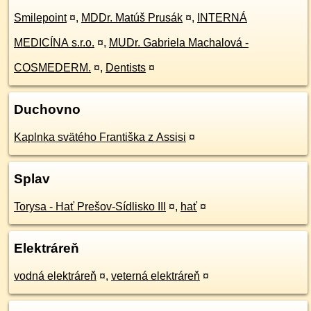
Smilepoint
¤
,
MDDr. Matúš Prusák
¤
,
INTERNÁ
MEDICÍNA s.r.o.
¤
,
MUDr. Gabriela Machalová -
COSMEDERM.
¤
,
Dentists
¤
Duchovno
Kaplnka svätého Františka z Assisi
¤
Splav
Torysa - Hať Prešov-Sídlisko III
¤
,
hať
¤
Elektráreň
vodná elektráreň
¤
,
veterná elektráreň
¤