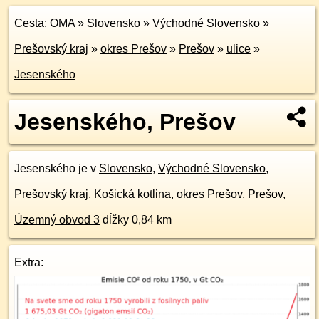
Cesta:
OMA
»
Slovensko
»
Východné Slovensko
»
Prešovský kraj
»
okres Prešov
»
Prešov
»
ulice
»
Jesenského
Jesenského, Prešov
Jesenského je v
Slovensko
,
Východné Slovensko
,
Prešovský kraj
,
Košická kotlina
,
okres Prešov
,
Prešov
,
Územný obvod 3
dĺžky 0,84 km
Extra: