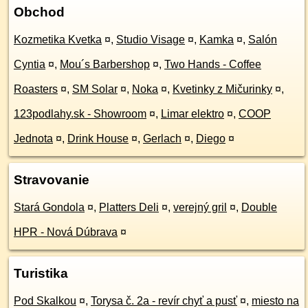
Obchod
Kozmetika Kvetka
¤
,
Studio Visage
¤
,
Kamka
¤
,
Salón
Cyntia
¤
,
Mou´s Barbershop
¤
,
Two Hands - Coffee
Roasters
¤
,
SM Solar
¤
,
Noka
¤
,
Kvetinky z Mičurinky
¤
,
123podlahy.sk - Showroom
¤
,
Limar elektro
¤
,
COOP
Jednota
¤
,
Drink House
¤
,
Gerlach
¤
,
Diego
¤
Stravovanie
Stará Gondola
¤
,
Platters Deli
¤
,
verejný gril
¤
,
Double
HPR - Nová Dúbrava
¤
Turistika
Pod Skalkou
¤
,
Torysa č. 2a - revír chyť a pusť
¤
,
miesto na