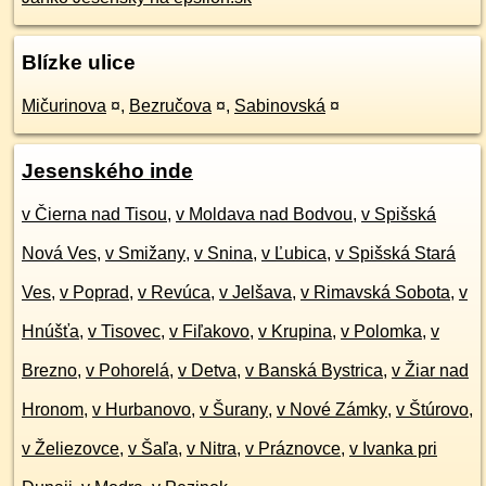
Blízke ulice
Mičurinova
¤
,
Bezručova
¤
,
Sabinovská
¤
Jesenského inde
v Čierna nad Tisou
,
v Moldava nad Bodvou
,
v Spišská
Nová Ves
,
v Smižany
,
v Snina
,
v Ľubica
,
v Spišská Stará
Ves
,
v Poprad
,
v Revúca
,
v Jelšava
,
v Rimavská Sobota
,
v
Hnúšťa
,
v Tisovec
,
v Fiľakovo
,
v Krupina
,
v Polomka
,
v
Brezno
,
v Pohorelá
,
v Detva
,
v Banská Bystrica
,
v Žiar nad
Hronom
,
v Hurbanovo
,
v Šurany
,
v Nové Zámky
,
v Štúrovo
,
v Želiezovce
,
v Šaľa
,
v Nitra
,
v Práznovce
,
v Ivanka pri