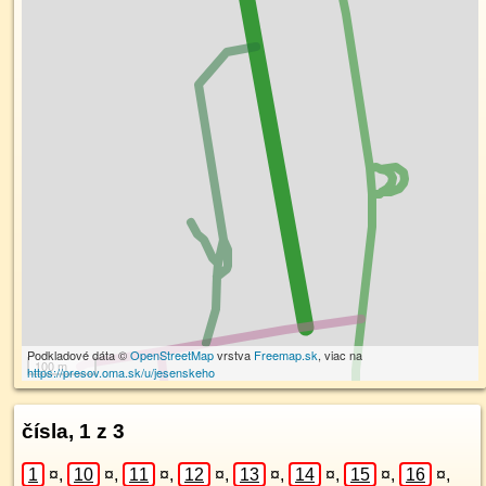
Podkladové dáta ©
OpenStreetMap
vrstva
Freemap.sk
, viac na
100 m
https://presov.oma.sk/u/jesenskeho
čísla, 1 z 3
1
¤
,
10
¤
,
11
¤
,
12
¤
,
13
¤
,
14
¤
,
15
¤
,
16
¤
,