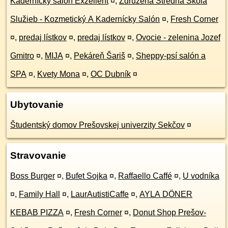
Kadernícky salón Exzellent
¤
,
Združená Stredná Škola
Služieb - Kozmetický A Kadernícky Salón
¤
,
Fresh Corner
¤
,
predaj lístkov
¤
,
predaj lístkov
¤
,
Ovocie - zelenina Jozef
Gmitro
¤
,
MIJA
¤
,
Pekáreň Šariš
¤
,
Sheppy-psí salón a
SPA
¤
,
Kvety Mona
¤
,
OC Dubník
¤
Ubytovanie
Študentský domov Prešovskej univerzity Sekčov
¤
Stravovanie
Boss Burger
¤
,
Bufet Sojka
¤
,
Raffaello Caffé
¤
,
U vodníka
¤
,
Family Hall
¤
,
LaurAutistiCaffe
¤
,
AYLA DÖNER
KEBAB PIZZA
¤
,
Fresh Corner
¤
,
Donut Shop Prešov-