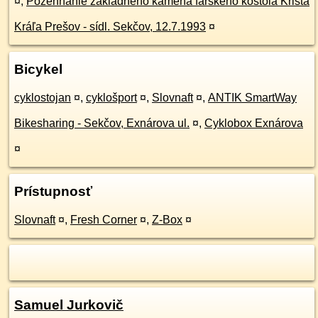
¤
,
Požehnanie základného kameňa farského kostola Krista
Kráľa Prešov - sídl. Sekčov, 12.7.1993
¤
Bicykel
cyklostojan
¤
,
cyklošport
¤
,
Slovnaft
¤
,
ANTIK SmartWay
Bikesharing - Sekčov, Exnárova ul.
¤
,
Cyklobox Exnárova
¤
Prístupnosť
Slovnaft
¤
,
Fresh Corner
¤
,
Z-Box
¤
Samuel Jurkovič