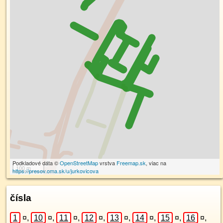
Podkladové dáta ©
OpenStreetMap
vrstva
Freemap.sk
, viac na
100 m
https://presov.oma.sk/u/jurkovicova
čísla
1
¤
,
10
¤
,
11
¤
,
12
¤
,
13
¤
,
14
¤
,
15
¤
,
16
¤
,