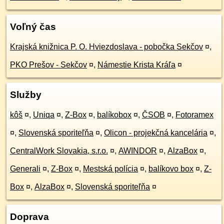
Voľný čas
Krajská knižnica P. O. Hviezdoslava - pobočka Sekčov
¤
,
PKO Prešov - Sekčov
¤
,
Námestie Krista Kráľa
¤
Služby
kôš
¤
,
Uniqa
¤
,
Z-Box
¤
,
balíkobox
¤
,
ČSOB
¤
,
Fotoramex
¤
,
Slovenská sporiteľňa
¤
,
Olicon - projekčná kancelária
¤
,
CentralWork Slovakia, s.r.o.
¤
,
AWINDOR
¤
,
AlzaBox
¤
,
Generali
¤
,
Z-Box
¤
,
Mestská polícia
¤
,
balíkovo box
¤
,
Z-
Box
¤
,
AlzaBox
¤
,
Slovenská sporiteľňa
¤
Doprava