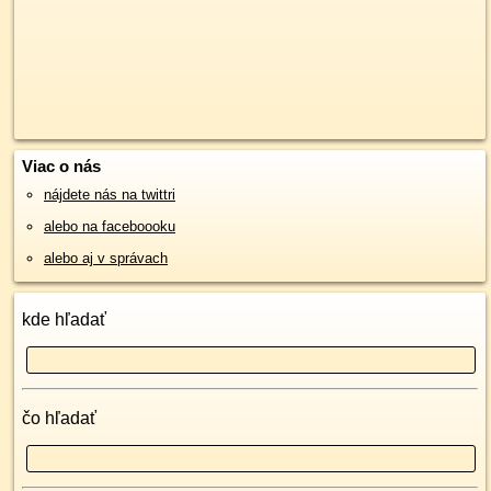
Viac o nás
nájdete nás na twittri
alebo na faceboooku
alebo aj v správach
kde hľadať
čo hľadať