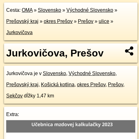
Cesta:
OMA
»
Slovensko
»
Východné Slovensko
»
Prešovský kraj
»
okres Prešov
»
Prešov
»
ulice
»
Jurkovičova
Jurkovičova, Prešov
Jurkovičova je v
Slovensko
,
Východné Slovensko
,
Prešovský kraj
,
Košická kotlina
,
okres Prešov
,
Prešov
,
Sekčov
dĺžky 1,47 km
Extra: