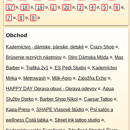
17
¤
,
18
¤
,
19
¤
,
2
¤
,
20
¤
,
3
¤
,
4
¤
,
5
¤
,
6
¤
,
7
¤
,
8
¤
,
9
¤
Obchod
Kaderníctvo - dámske, pánske, detské
¤
,
Crazy Shop
¤
,
Brúsenie rezných nástrojov
¤
,
Stiro Dámska Móda
¤
,
Max
Barber
¤
,
Trafika 2v1
¤
,
ES Pedi Studio
¤
,
Kaderníctvo
Mirka
¤
,
Metrowash
¤
,
Milk-Agro
¤
,
Záložňa Echo
¤
,
HAPPY DAY Oprava obuvi - Oprava odevov
¤
,
Aqua
Služby Dorko
¤
,
Barber Shop Nikol
¤
,
Caesar Tattoo
¤
,
Kapa-Press
¤
,
SHAPE Vlasové štúdio
¤
,
Psí salón a
wellness Čistá labka
¤
,
Street ink tattoo studio
¤
,