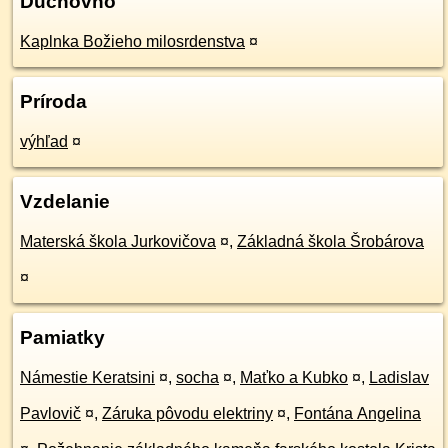
Duchovno
Kaplnka Božieho milosrdenstva
¤
Príroda
výhľad
¤
Vzdelanie
Materská škola Jurkovičova
¤
,
Základná škola Šrobárova
¤
Pamiatky
Námestie Keratsini
¤
,
socha
¤
,
Maťko a Kubko
¤
,
Ladislav
Pavlovič
¤
,
Záruka pôvodu elektriny
¤
,
Fontána Angelina