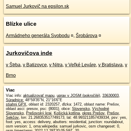
Samuel Jurkovič na epsilon.sk
Blízke ulice
Armádneho generála Svobodu
¤
,
Šrobárova
¤
Jurkovičova inde
v Štrba
,
v Batizovce
,
v Nitra
,
v Veľké Leváre
,
v Bratislava
,
v
Brno
Viac
Viac info:
aktualizovať mapu
,
uprav v JOSM (pokročilé)
,
33630003
,
Súradnice:
48°59'35"N
,
21°16'6"E
stiahni GPX
, oblast id: 2320257, dlzka: 1472, oblast name: Prešov,
oblast asci: presov, psc: {8001}, obce:
Slovensko
,
Východné
Slovensko
,
Prešovský kraj
,
Košická kotlina
,
okres Prešov
,
Prešov
,
Sekčov
, lon: 21.268353517749173, lat: 48.993211857439334, psv: yes,
foot: yes, access: delivery, abutters: residential, junction: roundabout,
osm version: 1, oma:wikipedia: samuel jurkovic, osm changeset: 0,
osm timestamp: 2022 12 29T20:05:59Z, 20,