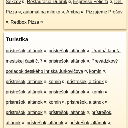
Sekčov
¤
,
Reštaurácia Dubník
¤
,
Espresso Felicita
¤
,
Deli
Pizza
¤
,
automat na mlieko
¤
,
Ambra
¤
,
Pizzujeme Prešov
¤
,
Redbox Pizza
¤
Turistika
prístrešok, altánok
¤
,
prístrešok, altánok
¤
,
Úradná tabuľa
mestskej časti č. 7
¤
,
prístrešok, altánok
¤
,
Prevádzkový
poriadok detského ihriska Jurkovičova
¤
,
komín
¤
,
prístrešok, altánok
¤
,
komín
¤
,
prístrešok, altánok
¤
,
prístrešok, altánok
¤
,
prístrešok, altánok
¤
,
komín
¤
,
prístrešok, altánok
¤
,
komín
¤
,
prístrešok, altánok
¤
,
prístrešok, altánok
¤
,
prístrešok, altánok
¤
,
prístrešok,
altánok
¤
,
prístrešok, altánok
¤
,
prístrešok, altánok
¤
,