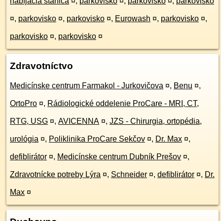
nabíjacia stanica
¤
,
parkovisko
¤
,
parkovisko
¤
,
parkovisko
¤
,
parkovisko
¤
,
parkovisko
¤
,
Eurowash
¤
,
parkovisko
¤
,
parkovisko
¤
,
parkovisko
¤
Zdravotníctvo
Medicínske centrum Farmakol - Jurkovičova
¤
,
Benu
¤
,
OrtoPro
¤
,
Rádiologické oddelenie ProCare - MRI, CT,
RTG, USG
¤
,
AVICENNA
¤
,
JZS - Chirurgia, ortopédia,
urológia
¤
,
Poliklinika ProCare Sekčov
¤
,
Dr. Max
¤
,
defiblirátor
¤
,
Medicínske centrum Dubník Prešov
¤
,
Zdravotnícke potreby Lýra
¤
,
Schneider
¤
,
defiblirátor
¤
,
Dr.
Max
¤