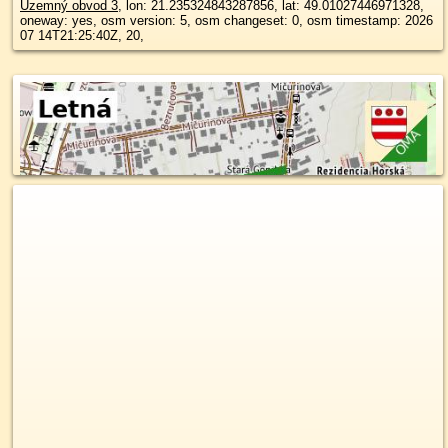
Územný obvod 3
, lon: 21.235324843287856, lat: 49.01027446971328,
oneway: yes, osm version: 5, osm changeset: 0, osm timestamp: 2026
07 14T21:25:40Z, 20,