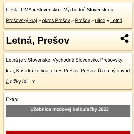
Cesta:
OMA
»
Slovensko
»
Východné Slovensko
»
Prešovský kraj
»
okres Prešov
»
Prešov
»
ulice
»
Letná
Letná, Prešov
Letná je v
Slovensko
,
Východné Slovensko
,
Prešovský
kraj
,
Košická kotlina
,
okres Prešov
,
Prešov
,
Územný obvod
3
dĺžky 301 m
Extra: