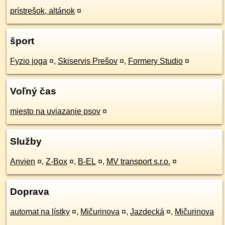
prístrešok, altánok
¤
šport
Fyzio joga
¤
,
Skiservis Prešov
¤
,
Formery Studio
¤
Voľný čas
miesto na uviazanie psov
¤
Služby
Anvien
¤
,
Z-Box
¤
,
B-EL
¤
,
MV transport s.r.o.
¤
Doprava
automat na lístky
¤
,
Mičurinova
¤
,
Jazdecká
¤
,
Mičurinova