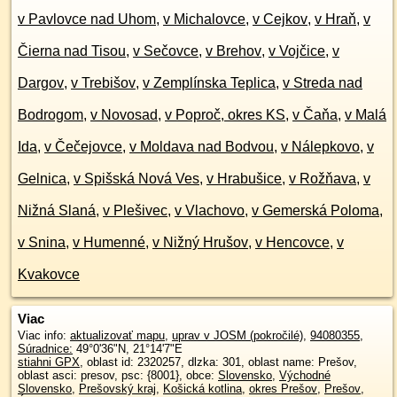
v Pavlovce nad Uhom
,
v Michalovce
,
v Cejkov
,
v Hraň
,
v
Čierna nad Tisou
,
v Sečovce
,
v Brehov
,
v Vojčice
,
v
Dargov
,
v Trebišov
,
v Zemplínska Teplica
,
v Streda nad
Bodrogom
,
v Novosad
,
v Poproč, okres KS
,
v Čaňa
,
v Malá
Ida
,
v Čečejovce
,
v Moldava nad Bodvou
,
v Nálepkovo
,
v
Gelnica
,
v Spišská Nová Ves
,
v Hrabušice
,
v Rožňava
,
v
Nižná Slaná
,
v Plešivec
,
v Vlachovo
,
v Gemerská Poloma
,
v Snina
,
v Humenné
,
v Nižný Hrušov
,
v Hencovce
,
v
Kvakovce
Viac
Viac info:
aktualizovať mapu
,
uprav v JOSM (pokročilé)
,
94080355
,
Súradnice:
49°0'36"N
,
21°14'7"E
stiahni GPX
, oblast id: 2320257, dlzka: 301, oblast name: Prešov,
oblast asci: presov, psc: {8001}, obce:
Slovensko
,
Východné
Slovensko
,
Prešovský kraj
,
Košická kotlina
,
okres Prešov
,
Prešov
,