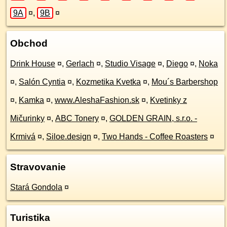
9A
¤
,
9B
¤
Obchod
Drink House
¤
,
Gerlach
¤
,
Studio Visage
¤
,
Diego
¤
,
Noka
¤
,
Salón Cyntia
¤
,
Kozmetika Kvetka
¤
,
Mou´s Barbershop
¤
,
Kamka
¤
,
www.AleshaFashion.sk
¤
,
Kvetinky z
Mičurinky
¤
,
ABC Tonery
¤
,
GOLDEN GRAIN, s.r.o. -
Krmivá
¤
,
Siloe.design
¤
,
Two Hands - Coffee Roasters
¤
Stravovanie
Stará Gondola
¤
Turistika