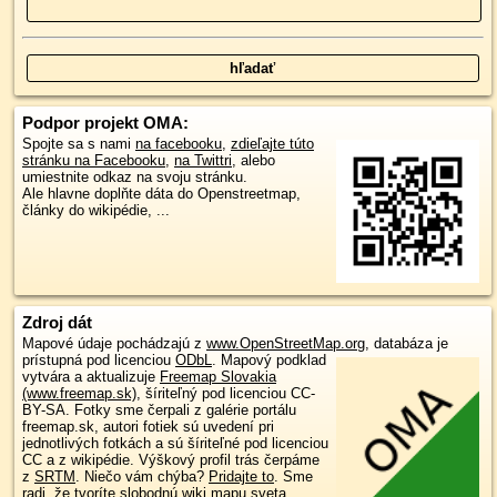
Podpor projekt OMA:
Spojte sa s nami
na facebooku
,
zdieľajte túto
stránku na Facebooku
,
na Twittri
, alebo
umiestnite odkaz na svoju stránku.
Ale hlavne doplňte dáta do Openstreetmap,
články do wikipédie, ...
Zdroj dát
Mapové údaje pochádzajú z
www.OpenStreetMap.org
, databáza je
prístupná pod licenciou
ODbL
.
Mapový podklad
vytvára a aktualizuje
Freemap Slovakia
(www.freemap.sk)
, šíriteľný pod licenciou CC-
BY-SA. Fotky sme čerpali z galérie portálu
freemap.sk, autori fotiek sú uvedení pri
jednotlivých fotkách a sú šíriteľné pod licenciou
CC a z wikipédie. Výškový profil trás čerpáme
z
SRTM
. Niečo vám chýba?
Pridajte to
. Sme
radi, že tvoríte slobodnú wiki mapu sveta.