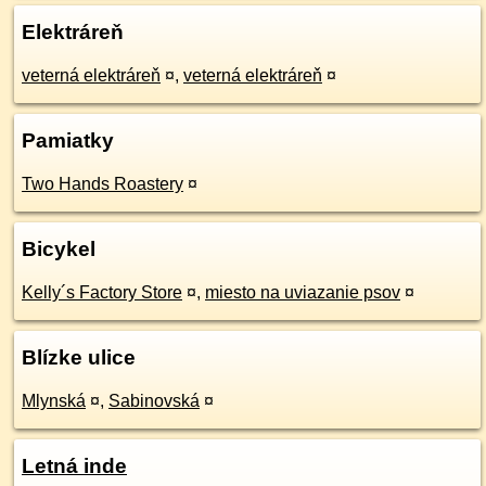
Elektráreň
veterná elektráreň
¤
,
veterná elektráreň
¤
Pamiatky
Two Hands Roastery
¤
Bicykel
Kelly´s Factory Store
¤
,
miesto na uviazanie psov
¤
Blízke ulice
Mlynská
¤
,
Sabinovská
¤
Letná inde