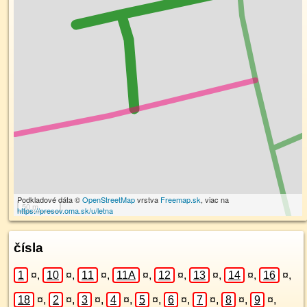
Podkladové dáta ©
OpenStreetMap
vrstva
Freemap.sk
, viac na
50 m
https://presov.oma.sk/u/letna
čísla
1
¤
,
10
¤
,
11
¤
,
11A
¤
,
12
¤
,
13
¤
,
14
¤
,
16
¤
,
18
¤
,
2
¤
,
3
¤
,
4
¤
,
5
¤
,
6
¤
,
7
¤
,
8
¤
,
9
¤
,