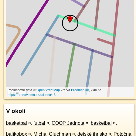
Podkladové dáta ©
OpenStreetMap
vrstva
Freemap.sk
, viac na
100 m
https://presov.oma.sk/u/lucna/13
V okolí
basketbal
¤
,
futbal
¤
,
COOP Jednota
¤
,
basketbal
¤
,
balíkobox
¤
,
Michal Gluchman
¤
,
detské ihrisko
¤
,
Potočná