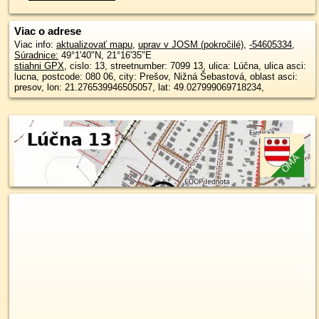
Viac o adrese
Viac info:
aktualizovať mapu
,
uprav v JOSM (pokročilé)
,
-54605334
,
Súradnice:
49°1'40"N
,
21°16'35"E
stiahni GPX
, cislo: 13, streetnumber: 7099 13, ulica: Lúčna, ulica asci:
lucna, postcode: 080 06, city: Prešov, Nižná Šebastová, oblast asci:
presov, lon: 21.276539946505057, lat: 49.027999069718234,