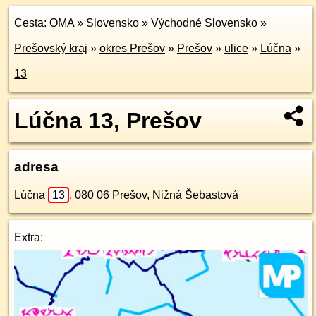
Cesta:
OMA
»
Slovensko
»
Východné Slovensko
»
Prešovský kraj
»
okres Prešov
»
Prešov
»
ulice
»
Lúčna
»
13
Lúčna 13, Prešov
adresa
Lúčna
13
,
080 06
Prešov, Nižná Šebastová
Extra: