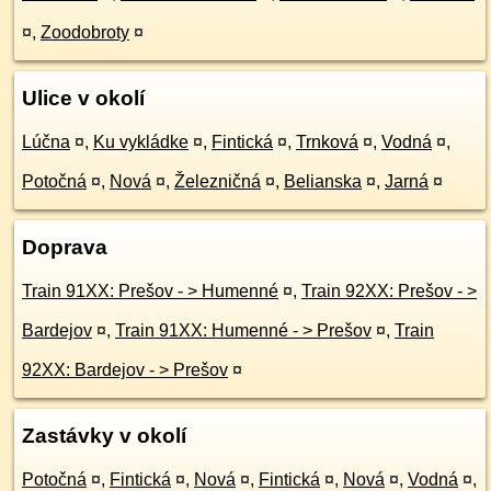
¤
,
Zoodobroty
¤
Ulice v okolí
Lúčna
¤
,
Ku vykládke
¤
,
Fintická
¤
,
Trnková
¤
,
Vodná
¤
,
Potočná
¤
,
Nová
¤
,
Železničná
¤
,
Belianska
¤
,
Jarná
¤
Doprava
Train 91XX: Prešov - > Humenné
¤
,
Train 92XX: Prešov - >
Bardejov
¤
,
Train 91XX: Humenné - > Prešov
¤
,
Train
92XX: Bardejov - > Prešov
¤
Zastávky v okolí
Potočná
¤
,
Fintická
¤
,
Nová
¤
,
Fintická
¤
,
Nová
¤
,
Vodná
¤
,