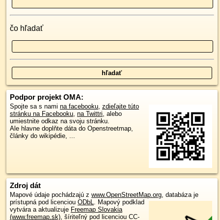
čo hľadať
Podpor projekt OMA:
Spojte sa s nami
na facebooku
,
zdieľajte túto
stránku na Facebooku
,
na Twittri
, alebo
umiestnite odkaz na svoju stránku.
Ale hlavne doplňte dáta do Openstreetmap,
články do wikipédie, ...
Zdroj dát
Mapové údaje pochádzajú z
www.OpenStreetMap.org
, databáza je
prístupná pod licenciou
ODbL
.
Mapový podklad
vytvára a aktualizuje
Freemap Slovakia
(www.freemap.sk)
, šíriteľný pod licenciou CC-