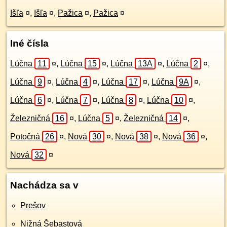
Išľa
¤
,
Išľa
¤
,
Pažica
¤
,
Pažica
¤
Iné čísla
Lúčna
11
¤
,
Lúčna
15
¤
,
Lúčna
13A
¤
,
Lúčna
2
¤
,
Lúčna
9
¤
,
Lúčna
4
¤
,
Lúčna
17
¤
,
Lúčna
9A
¤
,
Lúčna
6
¤
,
Lúčna
7
¤
,
Lúčna
8
¤
,
Lúčna
10
¤
,
Železničná
16
¤
,
Lúčna
5
¤
,
Železničná
14
¤
,
Potočná
26
¤
,
Nová
30
¤
,
Nová
38
¤
,
Nová
36
¤
,
Nová
32
¤
Nachádza sa v
Prešov
Nižná Šebastová