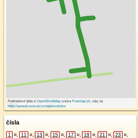
Podkladové dáta ©
OpenStreetMap
vrstva
Freemap.sk
, viac na
50 m
https://presov.oma.sk/u/majakovskeho
čísla
1
¤
,
11
¤
,
13
¤
,
15
¤
,
17
¤
,
19
¤
,
21
¤
,
23
¤
,