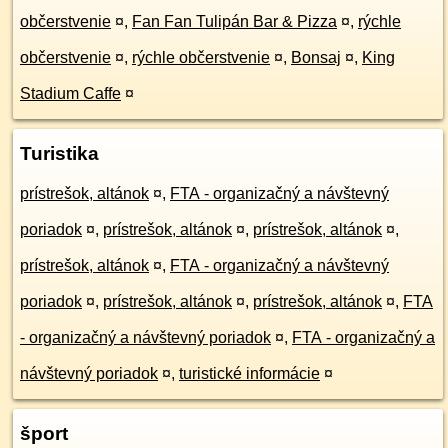
občerstvenie
¤
,
Fan Fan Tulipán Bar & Pizza
¤
,
rýchle
občerstvenie
¤
,
rýchle občerstvenie
¤
,
Bonsaj
¤
,
King
Stadium Caffe
¤
Turistika
prístrešok, altánok
¤
,
FTA - organizačný a návštevný
poriadok
¤
,
prístrešok, altánok
¤
,
prístrešok, altánok
¤
,
prístrešok, altánok
¤
,
FTA - organizačný a návštevný
poriadok
¤
,
prístrešok, altánok
¤
,
prístrešok, altánok
¤
,
FTA
- organizačný a návštevný poriadok
¤
,
FTA - organizačný a
návštevný poriadok
¤
,
turistické informácie
¤
šport