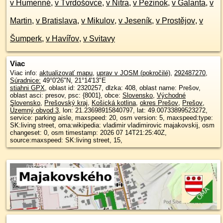
v Humenné
,
v Tvrdošovce
,
v Nitra
,
v Pezinok
,
v Galanta
,
v
Martin
,
v Bratislava
,
v Mikulov
,
v Jeseník
,
v Prostějov
,
v
Šumperk
,
v Havířov
,
v Svitavy
Viac
Viac info:
aktualizovať mapu
,
uprav v JOSM (pokročilé)
,
292487270
,
Súradnice:
49°0'26"N
,
21°14'13"E
stiahni GPX
, oblast id: 2320257, dlzka: 408, oblast name: Prešov,
oblast asci: presov, psc: {8001}, obce:
Slovensko
,
Východné
Slovensko
,
Prešovský kraj
,
Košická kotlina
,
okres Prešov
,
Prešov
,
Územný obvod 3
, lon: 21.23698915840797, lat: 49.00733899523272,
service: parking aisle, maxspeed: 20, osm version: 5, maxspeed:type:
SK:living street, oma:wikipedia: vladimir vladimirovic majakovskij, osm
changeset: 0, osm timestamp: 2026 07 14T21:25:40Z,
source:maxspeed: SK:living street, 15,