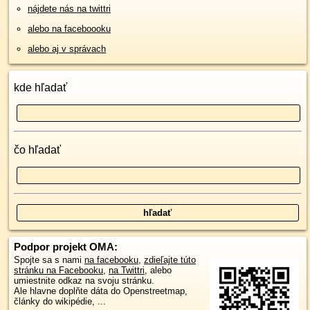
nájdete nás na twittri
alebo na faceboooku
alebo aj v správach
kde hľadať
čo hľadať
Podpor projekt OMA:
Spojte sa s nami
na facebooku
,
zdieľajte túto
stránku na Facebooku
,
na Twittri
, alebo
umiestnite odkaz na svoju stránku.
Ale hlavne doplňte dáta do Openstreetmap,
články do wikipédie, ...