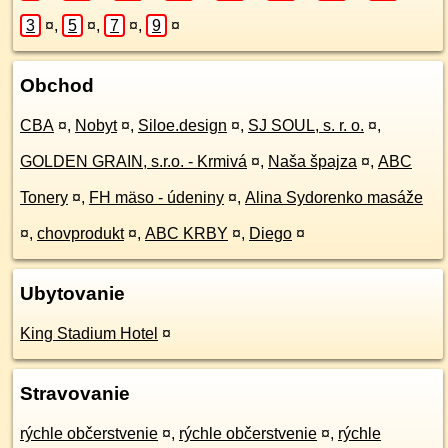
3
¤
,
5
¤
,
7
¤
,
9
¤
Obchod
CBA
¤
,
Nobyt
¤
,
Siloe.design
¤
,
SJ SOUL, s. r. o.
¤
,
GOLDEN GRAIN, s.r.o. - Krmivá
¤
,
Naša špajza
¤
,
ABC
Tonery
¤
,
FH mäso - údeniny
¤
,
Alina Sydorenko masáže
¤
,
chovprodukt
¤
,
ABC KRBY
¤
,
Diego
¤
Ubytovanie
King Stadium Hotel
¤
Stravovanie
rýchle občerstvenie
¤
,
rýchle občerstvenie
¤
,
rýchle