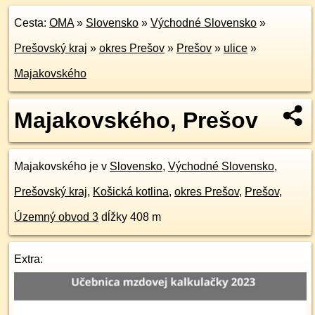
Cesta:
OMA
»
Slovensko
»
Východné Slovensko
»
Prešovský kraj
»
okres Prešov
»
Prešov
»
ulice
»
Majakovského
Majakovského, Prešov
Majakovského je v
Slovensko
,
Východné Slovensko
,
Prešovský kraj
,
Košická kotlina
,
okres Prešov
,
Prešov
,
Územný obvod 3
dĺžky 408 m
Extra: