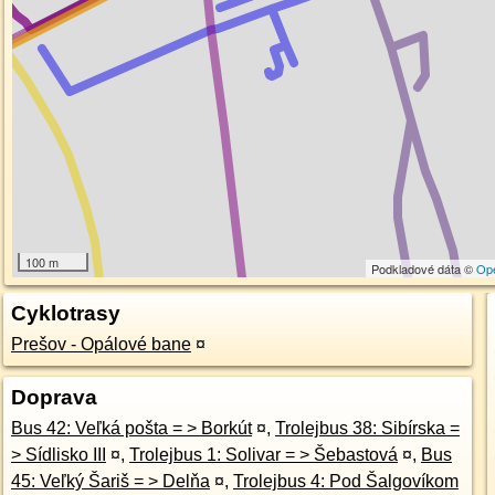
100 m
Podkladové dáta ©
Op
Cyklotrasy
Prešov - Opálové bane
¤
Doprava
Bus 42: Veľká pošta = > Borkút
¤
,
Trolejbus 38: Sibírska =
> Sídlisko III
¤
,
Trolejbus 1: Solivar = > Šebastová
¤
,
Bus
45: Veľký Šariš = > Delňa
¤
,
Trolejbus 4: Pod Šalgovíkom