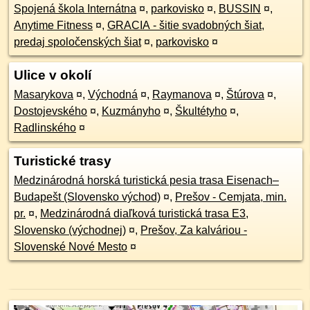
Spojená škola Internátna
¤
,
parkovisko
¤
,
BUSSIN
¤
,
Anytime Fitness
¤
,
GRACIA - šitie svadobných šiat,
predaj spoločenských šiat
¤
,
parkovisko
¤
Ulice v okolí
Masarykova
¤
,
Východná
¤
,
Raymanova
¤
,
Štúrova
¤
,
Dostojevského
¤
,
Kuzmányho
¤
,
Škultétyho
¤
,
Radlinského
¤
Turistické trasy
Medzinárodná horská turistická pesia trasa Eisenach–
Budapešt (Slovensko východ)
¤
,
Prešov - Cemjata, min.
pr.
¤
,
Medzinárodná diaľková turistická trasa E3,
Slovensko (východnej)
¤
,
Prešov, Za kalváriou -
Slovenské Nové Mesto
¤