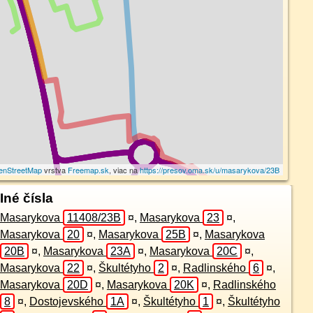
enStreetMap
vrstva
Freemap.sk
, viac na
https://presov.oma.sk/u/masarykova/23B
Iné čísla
Masarykova
11408/23B
¤
,
Masarykova
23
¤
,
Masarykova
20
¤
,
Masarykova
25B
¤
,
Masarykova
20B
¤
,
Masarykova
23A
¤
,
Masarykova
20C
¤
,
Masarykova
22
¤
,
Škultétyho
2
¤
,
Radlinského
6
¤
,
Masarykova
20D
¤
,
Masarykova
20K
¤
,
Radlinského
8
¤
,
Dostojevského
1A
¤
,
Škultétyho
1
¤
,
Škultétyho