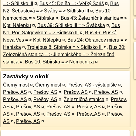
= > Sídlisko III
¤
,
Bus 45: Delňa = > Veľký Šariš
¤
,
Bus
N2: Šebastová = > Šváby = > Sídlisko III
¤
,
Bus 10:
Nemocnica = > Sibírska
¤
,
Bus 43: Železničná stanica = >
Kpt. Nálepku
¤
,
Bus 39: Sídlisko III = > Švábska
¤
,
Bus
N1: Pod Šalgovíkom = > Sídlisko III
¤
,
Bus 46: Ruská
Nová Ves = > Kpt. Nálepku
¤
,
Bus 24: Obrancov mieru = >
Haniska
¤
,
Trolejbus 8: Sibírska = > Sídlisko III
¤
,
Bus 30:
Železničná stanica = > Jilemnického = > Železničná
stanica
¤
,
Bus 10: Sibírska = > Nemocnica
¤
Zastávky v okolí
Čierny most
¤
,
Čierny most
¤
,
Prešov, AS - výstupište
¤
,
Prešov, AS
¤
,
Prešov, AS
¤
,
Prešov, AS
¤
,
Prešov, AS
¤
,
Prešov, AS
¤
,
Prešov, AS
¤
,
Železničná stanica
¤
,
Prešov,
AS
¤
,
Prešov, AS
¤
,
Prešov, AS
¤
,
Prešov, AS
¤
,
Prešov,
AS
¤
,
Prešov, AS
¤
,
Prešov, AS
¤
,
Prešov,,AS
¤
,
Prešov,
AS
¤
,
Prešov, AS
¤