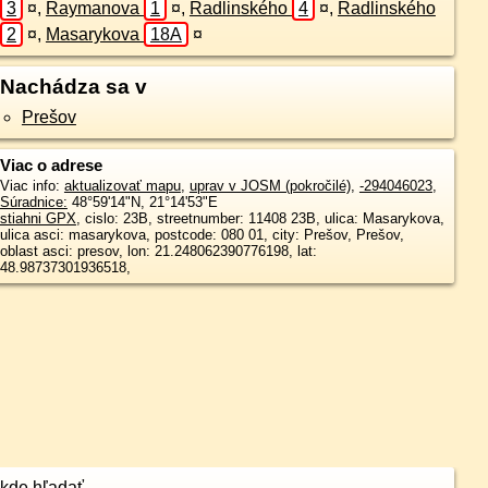
3
¤
,
Raymanova
1
¤
,
Radlinského
4
¤
,
Radlinského
2
¤
,
Masarykova
18A
¤
Nachádza sa v
Prešov
Viac o adrese
Viac info:
aktualizovať mapu
,
uprav v JOSM (pokročilé)
,
-294046023
,
Súradnice:
48°59'14"N
,
21°14'53"E
stiahni GPX
, cislo: 23B, streetnumber: 11408 23B, ulica: Masarykova,
ulica asci: masarykova, postcode: 080 01, city: Prešov, Prešov,
oblast asci: presov, lon: 21.248062390776198, lat:
48.98737301936518,
kde hľadať