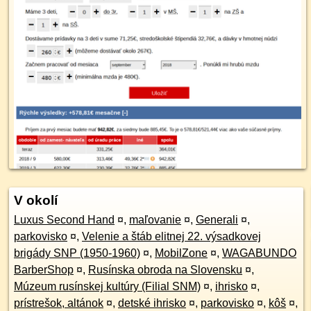
V okolí
Luxus Second Hand
¤
,
maľovanie
¤
,
Generali
¤
,
parkovisko
¤
,
Velenie a štáb elitnej 22. výsadkovej
brigády SNP (1950-1960)
¤
,
MobilZone
¤
,
WAGABUNDO
BarberShop
¤
,
Rusínska obroda na Slovensku
¤
,
Múzeum rusínskej kultúry (Filial SNM)
¤
,
ihrisko
¤
,
prístrešok, altánok
¤
,
detské ihrisko
¤
,
parkovisko
¤
,
kôš
¤
,