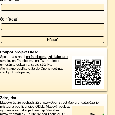
čo hľadať
Podpor projekt OMA:
Spojte sa s nami
na facebooku
,
zdieľajte túto
stránku na Facebooku
,
na Twittri
, alebo
umiestnite odkaz na svoju stránku.
Ale hlavne doplňte dáta do Openstreetmap,
články do wikipédie, ...
Zdroj dát
Mapové údaje pochádzajú z
www.OpenStreetMap.org
, databáza je
prístupná pod licenciou
ODbL
.
Mapový podklad
vytvára a aktualizuje
Freemap Slovakia
(www.freemap.sk)
, šíriteľný pod licenciou CC-