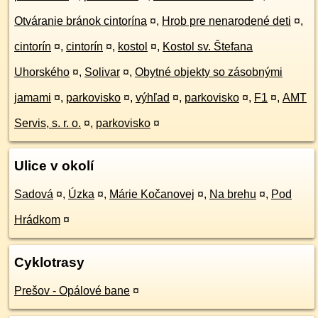
Otváranie bránok cintorína
¤
,
Hrob pre nenarodené deti
¤
,
cintorín
¤
,
cintorín
¤
,
kostol
¤
,
Kostol sv. Štefana
Uhorského
¤
,
Solivar
¤
,
Obytné objekty so zásobnými
jamami
¤
,
parkovisko
¤
,
výhľad
¤
,
parkovisko
¤
,
F1
¤
,
AMT
Servis, s. r. o.
¤
,
parkovisko
¤
Ulice v okolí
Sadová
¤
,
Úzka
¤
,
Márie Kočanovej
¤
,
Na brehu
¤
,
Pod
Hrádkom
¤
Cyklotrasy
Prešov - Opálové bane
¤