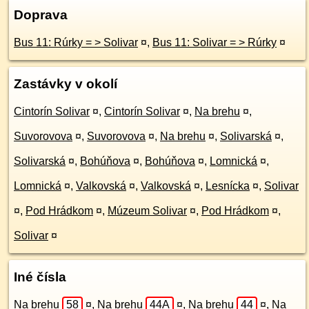
Doprava
Bus 11: Rúrky = > Solivar
¤
,
Bus 11: Solivar = > Rúrky
¤
Zastávky v okolí
Cintorín Solivar
¤
,
Cintorín Solivar
¤
,
Na brehu
¤
,
Suvorovova
¤
,
Suvorovova
¤
,
Na brehu
¤
,
Solivarská
¤
,
Solivarská
¤
,
Bohúňova
¤
,
Bohúňova
¤
,
Lomnická
¤
,
Lomnická
¤
,
Valkovská
¤
,
Valkovská
¤
,
Lesnícka
¤
,
Solivar
¤
,
Pod Hrádkom
¤
,
Múzeum Solivar
¤
,
Pod Hrádkom
¤
,
Solivar
¤
Iné čísla
Na brehu
58
¤
,
Na brehu
44A
¤
,
Na brehu
44
¤
,
Na