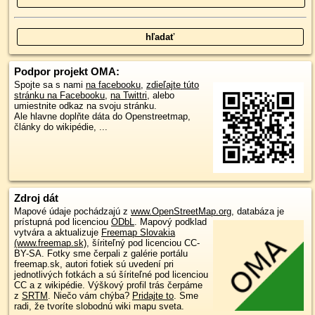
Podpor projekt OMA:
Spojte sa s nami
na facebooku
,
zdieľajte túto
stránku na Facebooku
,
na Twittri
, alebo
umiestnite odkaz na svoju stránku.
Ale hlavne doplňte dáta do Openstreetmap,
články do wikipédie, ...
Zdroj dát
Mapové údaje pochádzajú z
www.OpenStreetMap.org
, databáza je
prístupná pod licenciou
ODbL
.
Mapový podklad
vytvára a aktualizuje
Freemap Slovakia
(www.freemap.sk)
, šíriteľný pod licenciou CC-
BY-SA. Fotky sme čerpali z galérie portálu
freemap.sk, autori fotiek sú uvedení pri
jednotlivých fotkách a sú šíriteľné pod licenciou
CC a z wikipédie. Výškový profil trás čerpáme
z
SRTM
. Niečo vám chýba?
Pridajte to
. Sme
radi, že tvoríte slobodnú wiki mapu sveta.