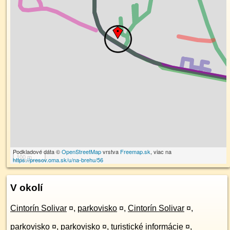
Podkladové dáta ©
OpenStreetMap
vrstva
Freemap.sk
, viac na
100 m
https://presov.oma.sk/u/na-brehu/56
V okolí
Cintorín Solivar
¤
,
parkovisko
¤
,
Cintorín Solivar
¤
,
parkovisko
¤
,
parkovisko
¤
,
turistické informácie
¤
,