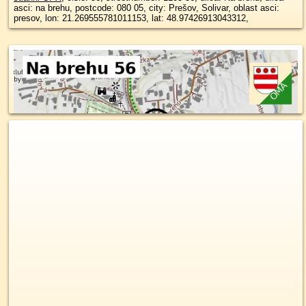
asci: na brehu, postcode: 080 05, city: Prešov, Solivar, oblast asci:
presov, lon: 21.269555781011153, lat: 48.97426913043312,