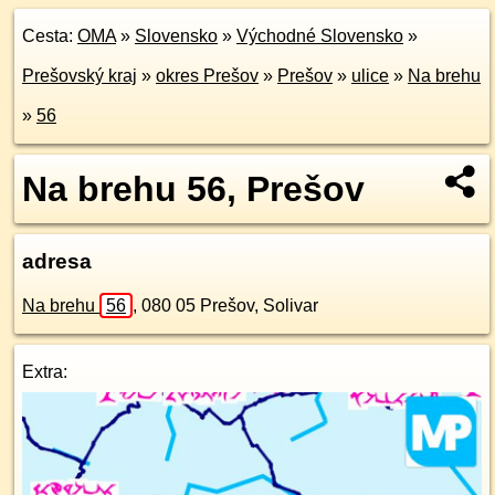
Cesta:
OMA
»
Slovensko
»
Východné Slovensko
»
Prešovský kraj
»
okres Prešov
»
Prešov
»
ulice
»
Na brehu
»
56
Na brehu 56, Prešov
adresa
Na brehu
56
,
080 05
Prešov, Solivar
Extra: