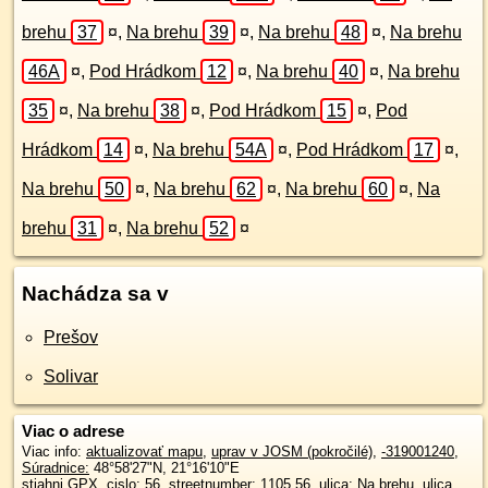
brehu
37
¤
,
Na brehu
39
¤
,
Na brehu
48
¤
,
Na brehu
46A
¤
,
Pod Hrádkom
12
¤
,
Na brehu
40
¤
,
Na brehu
35
¤
,
Na brehu
38
¤
,
Pod Hrádkom
15
¤
,
Pod
Hrádkom
14
¤
,
Na brehu
54A
¤
,
Pod Hrádkom
17
¤
,
Na brehu
50
¤
,
Na brehu
62
¤
,
Na brehu
60
¤
,
Na
brehu
31
¤
,
Na brehu
52
¤
Nachádza sa v
Prešov
Solivar
Viac o adrese
Viac info:
aktualizovať mapu
,
uprav v JOSM (pokročilé)
,
-319001240
,
Súradnice:
48°58'27"N
,
21°16'10"E
stiahni GPX
, cislo: 56, streetnumber: 1105 56, ulica: Na brehu, ulica