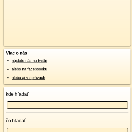
Viac o nás
nájdete nás na twittri
alebo na faceboooku
alebo aj v správach
kde hľadať
čo hľadať