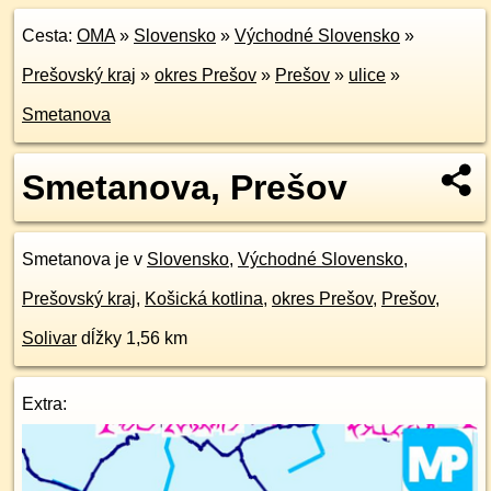
Cesta:
OMA
»
Slovensko
»
Východné Slovensko
»
Prešovský kraj
»
okres Prešov
»
Prešov
»
ulice
»
Smetanova
Smetanova, Prešov
Smetanova je v
Slovensko
,
Východné Slovensko
,
Prešovský kraj
,
Košická kotlina
,
okres Prešov
,
Prešov
,
Solivar
dĺžky 1,56 km
Extra: