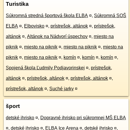
Turistika
Súkromná stredná športová škola ELBA
¤
,
Súkromná SOŠ
ELBA
¤
,
Elbovisko
¤
,
prístrešok, altánok
¤
,
prístrešok,
altánok
¤
,
Altánok na Nádvorí úspechov
¤
,
miesto na
piknik
¤
,
miesto na piknik
¤
,
miesto na piknik
¤
,
miesto na
piknik
¤
,
miesto na piknik
¤
,
komín
¤
,
komín
¤
,
komín
¤
,
Spojená škola Ľudmily Podjavorinskej
¤
,
prístrešok,
altánok
¤
,
prístrešok, altánok
¤
,
prístrešok, altánok
¤
,
prístrešok, altánok
¤
,
Suché jarky
¤
šport
detské ihrisko
¤
,
Dopravné ihrisko pri súkromnej MŠ ELBA
¤
,
detské ihrisko
¤
,
ELBA Ice Arena
¤
,
detské ihrisko
¤
,