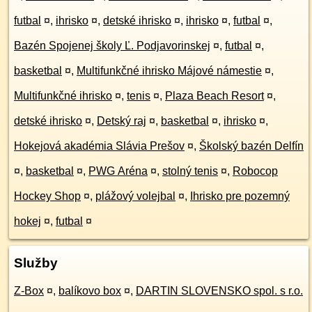
futbal
¤
,
ihrisko
¤
,
detské ihrisko
¤
,
ihrisko
¤
,
futbal
¤
,
Bazén Spojenej školy Ľ. Podjavorinskej
¤
,
futbal
¤
,
basketbal
¤
,
Multifunkčné ihrisko Májové námestie
¤
,
Multifunkčné ihrisko
¤
,
tenis
¤
,
Plaza Beach Resort
¤
,
detské ihrisko
¤
,
Detský raj
¤
,
basketbal
¤
,
ihrisko
¤
,
Hokejová akadémia Slávia Prešov
¤
,
Školský bazén Delfín
¤
,
basketbal
¤
,
PWG Aréna
¤
,
stolný tenis
¤
,
Robocop
Hockey Shop
¤
,
plážový volejbal
¤
,
Ihrisko pre pozemný
hokej
¤
,
futbal
¤
Služby
Z-Box
¤
,
balíkovo box
¤
,
DARTIN SLOVENSKO spol. s r.o.