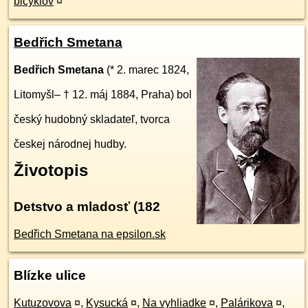
bicyklov
¤
Bedřich Smetana
Bedřich Smetana
(* 2. marec 1824,
Litomyšl– † 12. máj 1884, Praha) bol
český hudobný skladateľ, tvorca
českej národnej hudby.
Životopis
Detstvo a mladosť (182
Bedřich Smetana na epsilon.sk
Blízke ulice
Kutuzovova
¤
,
Kysucká
¤
,
Na vyhliadke
¤
,
Palárikova
¤
,