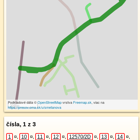
Podkladové dáta ©
OpenStreetMap
vrstva
Freemap.sk
, viac na
300 m
https://presov.oma.sk/u/smetanova
čísla, 1 z 3
1
¤
,
10
¤
,
11
¤
,
12
¤
,
12570/2D
¤
,
13
¤
,
14
¤
,