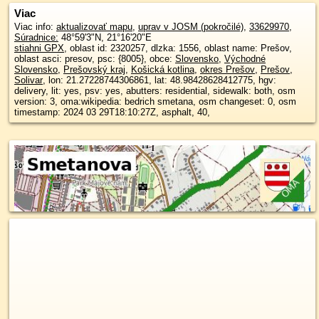
Viac
Viac info:
aktualizovať mapu
,
uprav v JOSM (pokročilé)
,
33629970
,
Súradnice:
48°59'3"N
,
21°16'20"E
stiahni GPX
, oblast id: 2320257, dlzka: 1556, oblast name: Prešov,
oblast asci: presov, psc: {8005}, obce:
Slovensko
,
Východné
Slovensko
,
Prešovský kraj
,
Košická kotlina
,
okres Prešov
,
Prešov
,
Solivar
, lon: 21.27228744306861, lat: 48.98428628412775, hgv:
delivery, lit: yes, psv: yes, abutters: residential, sidewalk: both, osm
version: 3, oma:wikipedia: bedrich smetana, osm changeset: 0, osm
timestamp: 2024 03 29T18:10:27Z, asphalt, 40,