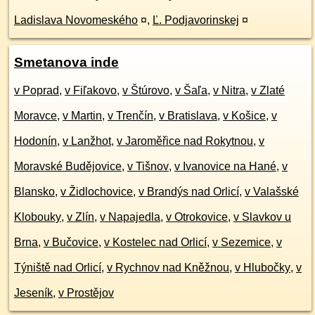
Ladislava Novomeského
¤
,
Ľ. Podjavorinskej
¤
Smetanova inde
v Poprad
,
v Fiľakovo
,
v Štúrovo
,
v Šaľa
,
v Nitra
,
v Zlaté
Moravce
,
v Martin
,
v Trenčín
,
v Bratislava
,
v Košice
,
v
Hodonín
,
v Lanžhot
,
v Jaroměřice nad Rokytnou
,
v
Moravské Budějovice
,
v Tišnov
,
v Ivanovice na Hané
,
v
Blansko
,
v Židlochovice
,
v Brandýs nad Orlicí
,
v Valašské
Klobouky
,
v Zlín
,
v Napajedla
,
v Otrokovice
,
v Slavkov u
Brna
,
v Bučovice
,
v Kostelec nad Orlicí
,
v Sezemice
,
v
Týniště nad Orlicí
,
v Rychnov nad Kněžnou
,
v Hlubočky
,
v
Jeseník
,
v Prostějov