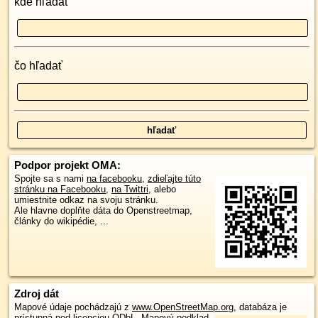
kde hľadať
čo hľadať
Podpor projekt OMA:
Spojte sa s nami
na facebooku
,
zdieľajte túto
stránku na Facebooku
,
na Twittri
, alebo
umiestnite odkaz na svoju stránku.
Ale hlavne doplňte dáta do Openstreetmap,
články do wikipédie, ...
Zdroj dát
Mapové údaje pochádzajú z
www.OpenStreetMap.org
, databáza je
prístupná pod licenciou
ODbL
.
Mapový podklad