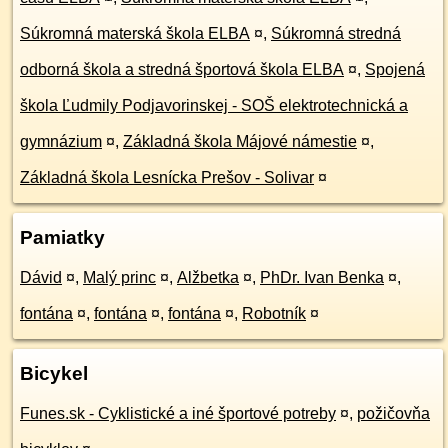
Súkromná materská škola ELBA
¤
,
Súkromná stredná
odborná škola a stredná športová škola ELBA
¤
,
Spojená
škola Ľudmily Podjavorinskej - SOŠ elektrotechnická a
gymnázium
¤
,
Základná škola Májové námestie
¤
,
Základná škola Lesnícka Prešov - Solivar
¤
Pamiatky
Dávid
¤
,
Malý princ
¤
,
Alžbetka
¤
,
PhDr. Ivan Benka
¤
,
fontána
¤
,
fontána
¤
,
fontána
¤
,
Robotník
¤
Bicykel
Funes.sk - Cyklistické a iné športové potreby
¤
,
požičovňa