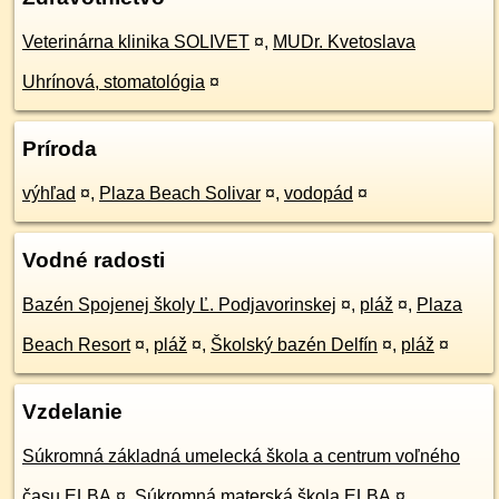
Veterinárna klinika SOLIVET
¤
,
MUDr. Kvetoslava
Uhrínová, stomatológia
¤
Príroda
výhľad
¤
,
Plaza Beach Solivar
¤
,
vodopád
¤
Vodné radosti
Bazén Spojenej školy Ľ. Podjavorinskej
¤
,
pláž
¤
,
Plaza
Beach Resort
¤
,
pláž
¤
,
Školský bazén Delfín
¤
,
pláž
¤
Vzdelanie
Súkromná základná umelecká škola a centrum voľného
času ELBA
¤
,
Súkromná materská škola ELBA
¤
,