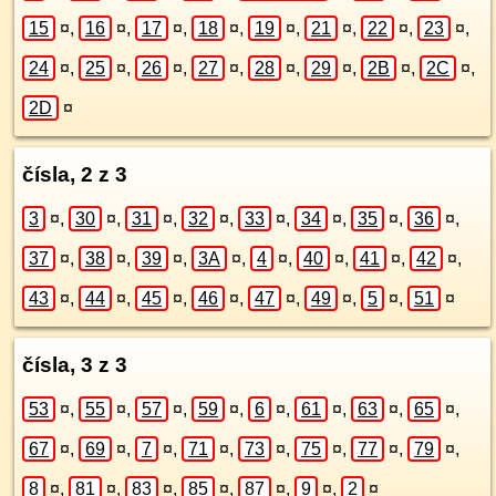
15
¤
,
16
¤
,
17
¤
,
18
¤
,
19
¤
,
21
¤
,
22
¤
,
23
¤
,
24
¤
,
25
¤
,
26
¤
,
27
¤
,
28
¤
,
29
¤
,
2B
¤
,
2C
¤
,
2D
¤
čísla, 2 z 3
3
¤
,
30
¤
,
31
¤
,
32
¤
,
33
¤
,
34
¤
,
35
¤
,
36
¤
,
37
¤
,
38
¤
,
39
¤
,
3A
¤
,
4
¤
,
40
¤
,
41
¤
,
42
¤
,
43
¤
,
44
¤
,
45
¤
,
46
¤
,
47
¤
,
49
¤
,
5
¤
,
51
¤
čísla, 3 z 3
53
¤
,
55
¤
,
57
¤
,
59
¤
,
6
¤
,
61
¤
,
63
¤
,
65
¤
,
67
¤
,
69
¤
,
7
¤
,
71
¤
,
73
¤
,
75
¤
,
77
¤
,
79
¤
,
8
¤
,
81
¤
,
83
¤
,
85
¤
,
87
¤
,
9
¤
,
2
¤