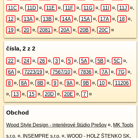
11C
¤
,
11D
¤
,
11E
¤
,
11F
¤
,
11G
¤
,
11I
¤
,
11J
¤
,
12
¤
,
13A
¤
,
13B
¤
,
14A
¤
,
15A
¤
,
17A
¤
,
18
¤
,
19
¤
,
20
¤
,
2081
¤
,
20A
¤
,
20B
¤
,
20C
¤
čísla, 2 z 2
22
¤
,
24
¤
,
26
¤
,
3
¤
,
5
¤
,
5A
¤
,
5B
¤
,
5C
¤
,
6A
¤
,
7223/19
¤
,
7567/10
¤
,
7836
¤
,
7A
¤
,
7G
¤
,
8
¤
,
8A
¤
,
8B
¤
,
9
¤
,
9A
¤
,
9B
¤
,
10
¤
,
11206
¤
,
13
¤
,
15
¤
,
20D
¤
,
20E
¤
,
7
¤
Obchod
Wood Style Design - interiérové štúdio Prešov
¤
,
MK Tools
s.r.o.
¤
,
INSEMPRE s.r.o.
¤
,
WOOD - HOLZ ŠTENKO SK,