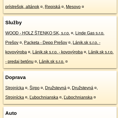
prístrešok, altánok
¤
,
Repiská
¤
,
Mesovo
¤
Služby
WOOD - HOLZ ŠTENKO SK, s.r.o.
¤
,
Linde Gas s.r.o.
Prešov
¤
,
Packeta - Depo Prešov
¤
,
Lánik.sk s.r.o. -
kovovýroba
¤
,
Lánik.sk s.r.o. - kovovýroba
¤
,
Lánik.sk s.r.o.
- predaj betónu
¤
,
Lánik.sk s.r.o.
¤
Doprava
Strojnícka
¤
,
Širpo
¤
,
Družstevná
¤
,
Družstevná
¤
,
Strojnícka
¤
,
Ľubochnianska
¤
,
Ľubochnianska
¤
Auto