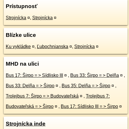
Prístupnosť
Strojnícka
¤
,
Strojnícka
¤
Blízke ulice
Ku vykládke
¤
,
Ľubochnianska
¤
,
Strojnícka
¤
MHD na ulici
Bus 17: Širpo = > Sídlisko III
¤
,
Bus 33: Širpo = > Delňa
¤
,
Bus 33: Delňa = > Širpo
¤
,
Bus 35: Delňa = > Širpo
¤
,
Trolejbus 7: Širpo = > Budovateľská
¤
,
Trolejbus 7:
Budovateľská = > Širpo
¤
,
Bus 17: Sídlisko III = > Širpo
¤
Strojnícka inde