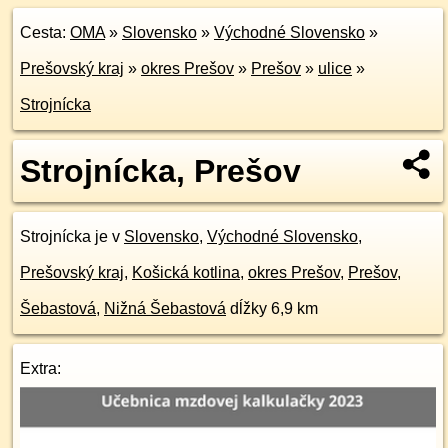
Cesta:
OMA
»
Slovensko
»
Východné Slovensko
»
Prešovský kraj
»
okres Prešov
»
Prešov
»
ulice
»
Strojnícka
Strojnícka, Prešov
Strojnícka je v
Slovensko
,
Východné Slovensko
,
Prešovský kraj
,
Košická kotlina
,
okres Prešov
,
Prešov
,
Šebastová
,
Nižná Šebastová
dĺžky 6,9 km
Extra: