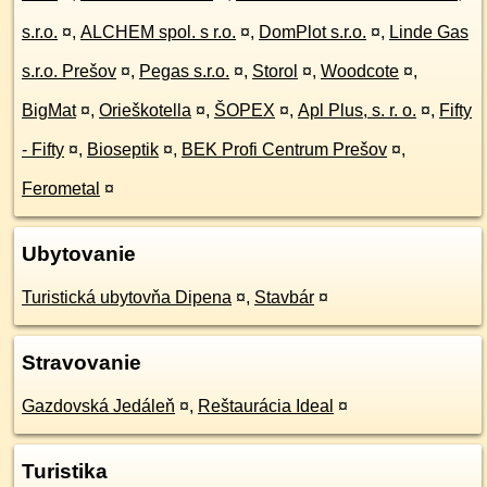
s.r.o.
¤
,
ALCHEM spol. s r.o.
¤
,
DomPlot s.r.o.
¤
,
Linde Gas
s.r.o. Prešov
¤
,
Pegas s.r.o.
¤
,
Storol
¤
,
Woodcote
¤
,
BigMat
¤
,
Orieškotella
¤
,
ŠOPEX
¤
,
Apl Plus, s. r. o.
¤
,
Fifty
- Fifty
¤
,
Bioseptik
¤
,
BEK Profi Centrum Prešov
¤
,
Ferometal
¤
Ubytovanie
Turistická ubytovňa Dipena
¤
,
Stavbár
¤
Stravovanie
Gazdovská Jedáleň
¤
,
Reštaurácia Ideal
¤
Turistika