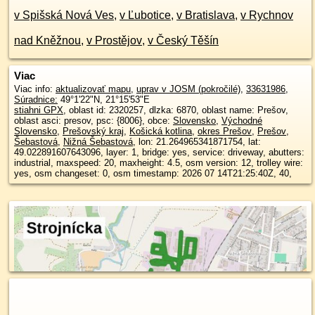
v Spišská Nová Ves
,
v Ľubotice
,
v Bratislava
,
v Rychnov
nad Kněžnou
,
v Prostějov
,
v Český Těšín
Viac
Viac info:
aktualizovať mapu
,
uprav v JOSM (pokročilé)
,
33631986
,
Súradnice:
49°1'22"N
,
21°15'53"E
stiahni GPX
, oblast id: 2320257, dlzka: 6870, oblast name: Prešov,
oblast asci: presov, psc: {8006}, obce:
Slovensko
,
Východné
Slovensko
,
Prešovský kraj
,
Košická kotlina
,
okres Prešov
,
Prešov
,
Šebastová
,
Nižná Šebastová
, lon: 21.264965341871754, lat:
49.022891607643096, layer: 1, bridge: yes, service: driveway, abutters:
industrial, maxspeed: 20, maxheight: 4.5, osm version: 12, trolley wire:
yes, osm changeset: 0, osm timestamp: 2026 07 14T21:25:40Z, 40,